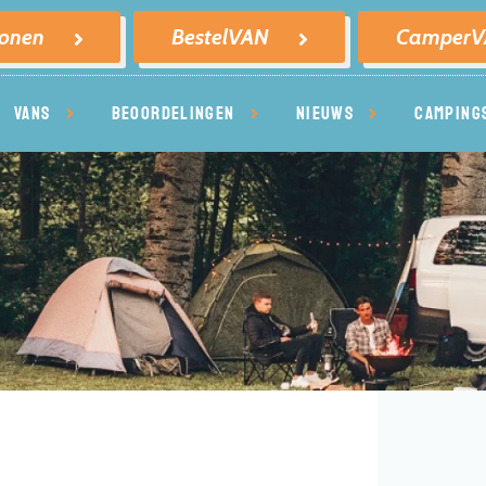
sonen
BestelVAN
Camper
VANS
BEOORDELINGEN
NIEUWS
CAMPING