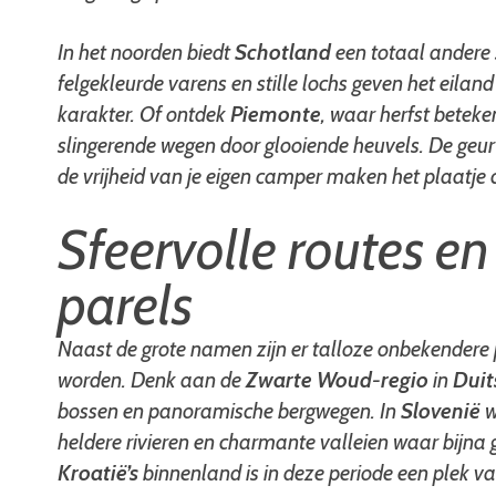
In het noorden biedt
Schotland
een totaal andere 
felgekleurde varens en stille lochs geven het eilan
karakter. Of ontdek
Piemonte
, waar herfst beteken
slingerende wegen door glooiende heuvels. De geur
de vrijheid van je eigen camper maken het plaatje
Sfeervolle routes e
parels
Naast de grote namen zijn er talloze onbekendere p
worden. Denk aan de
Zwarte
Woud
-
regio
in
Duit
bossen en panoramische bergwegen. In
Slovenië
w
heldere rivieren en charmante valleien waar bijna g
Kroatië’s
binnenland is in deze periode een plek va