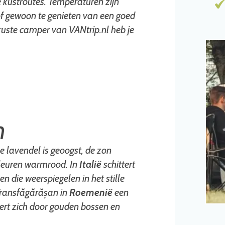
e kustroutes. Temperaturen zijn
of gewoon te genieten van een goed
ruste camper van VANtrip.nl heb je
n
De lavendel is geoogst, de zon
kleuren warmrood. In
Italië
schittert
en die weerspiegelen in het stille
e Transfăgărășan in
Roemenië
een
ert zich door gouden bossen en