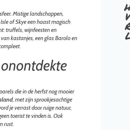
h
v
sfeer. Mistige landschappen,
r
d Isle of Skye een haast magisch
t: truffels, wijnfeesten en
 van kastanjes, een glas Barolo en
 compleet.
n onontdekte
arels die in de herfst nog mooier
sland
, met zijn sprookjesachtige
ord je verrast door ruige natuur,
een toerist te vinden is. Ook
n rust.