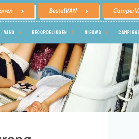
sonen
BestelVAN
Camper
VANS
BEOORDELINGEN
NIEUWS
CAMPING