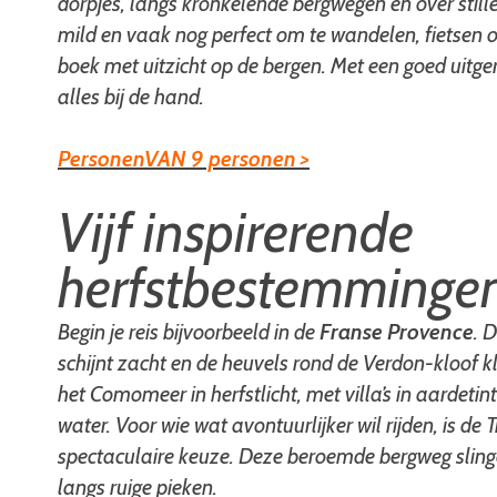
dorpjes, langs kronkelende bergwegen en over still
mild en vaak nog perfect om te wandelen, fietsen 
boek met uitzicht op de bergen. Met een goed uitge
alles bij de hand.
PersonenVAN 9 personen >
Vijf inspirerende
herfstbestemminge
Begin je reis bijvoorbeeld in de
Franse
Provence
. 
schijnt zacht en de heuvels rond de Verdon-kloof 
het Comomeer in herfstlicht, met villa’s in aardetint
water. Voor wie wat avontuurlijker wil rijden, is d
spectaculaire keuze. Deze beroemde bergweg sling
langs ruige pieken.