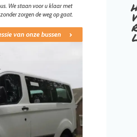
h
bus. We staan voor u klaar met
v
u zonder zorgen de weg op gaat.
r
essie van onze bussen