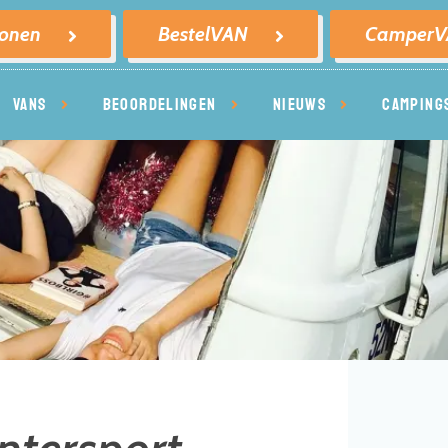
sonen
BestelVAN
Camper
VANS
BEOORDELINGEN
NIEUWS
CAMPING